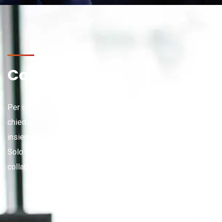
Conosciamoci!
Per offrirti un servizio all’altezza delle tue aspettative ti
chiediamo pochi minuti del tuo tempo per confrontarci
insieme sulle tue esigenze e sugli obiettivi.
Solo così possiamo farti comprendere il valore della nostra
collaborazione.