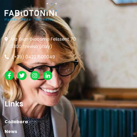
Via Gian Giacomo Felissent 70
31100 Treviso (Italy)
(+39) 0422 1500049
Links
Collabora
News