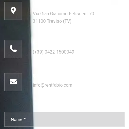
ufficio:
Via Gian Giacomo Felissent 70
31100 Treviso (TV)
chiama:
(+39) 0422 1500049
scrivi
info@rentfabio.com