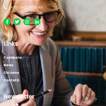
(+39) 0422 1500049
Links
Collabora
News
Chi sono
Contatti
Newsletter