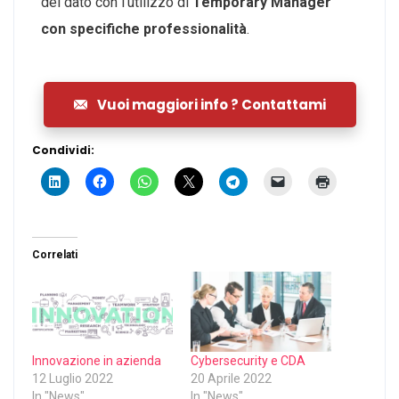
del dato con l’utilizzo di
Temporary Manager
con specifiche professionalità
.
Vuoi maggiori info ? Contattami
Condividi:
Correlati
Innovazione in azienda
Cybersecurity e CDA
12 Luglio 2022
20 Aprile 2022
In "News"
In "News"