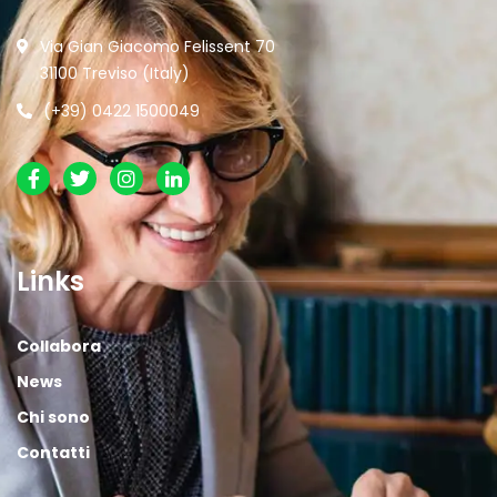
Via Gian Giacomo Felissent 70
31100 Treviso (Italy)
(+39) 0422 1500049
Links
Collabora
News
Chi sono
Contatti