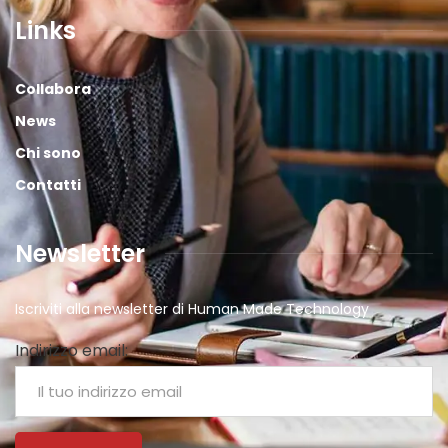
Links
Collabora
News
Chi sono
Contatti
Newsletter
Iscriviti alla newsletter di Human Made Technology
Indirizzo email: