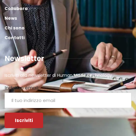
Collabora
News
Chi sono
Contatti
Newsletter
Iscriviti alla newsletter di Human Made Technology
Indirizzo email: