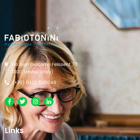
Via Gian Giacomo Felissent 70
31100 Treviso (Italy)
(+39) 0422 1500049
Links