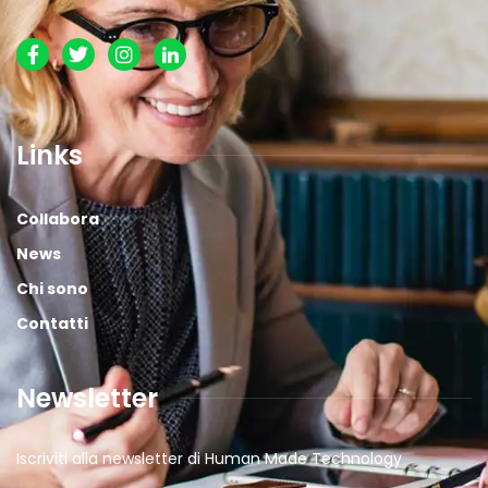
Links
Collabora
News
Chi sono
Contatti
Newsletter
Iscriviti alla newsletter di Human Made Technology